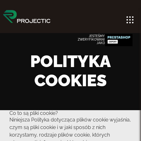
JESTEŚMY
ZWERYFIKOWANI
JAKO
POLITYKA
COOKIES
Co to są pliki cookie?
Niniejsza Polityka dotycząca plików cookie wyjaśnia,
czym są pliki cookie i w jaki sposób z nich
korzystamy, rodzaje plików cookie, których