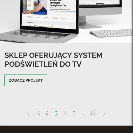
SKLEP OFERUJĄCY SYSTEM
PODŚWIETLEŃ DO TV
ZOBACZ PROJEKT
1
2
3
4
5
…
16