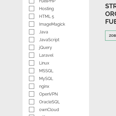
FuelPHP
ST
Hosting
OR
HTML 5
FU
ImageMagick
Java
ZOB
JavaScript
jQuery
Laravel
Linux
MSSQL
MySQL
nginx
OpenVPN
OracleSQL
ownCloud