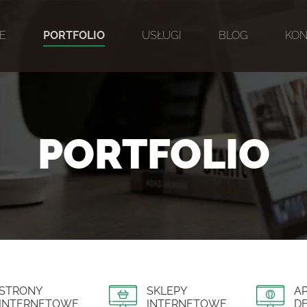
IE
PORTFOLIO
USŁUGI
BLOG
KON
PORTFOLIO
STRONY
SKLEPY
AP
INTERNETOWE
INTERNETOWE
D