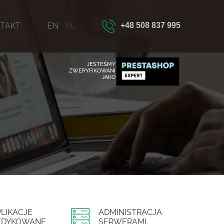
TAKT
EN
PL
+48 508 837 995
JESTEŚMY
ZWERYFIKOWANI
JAKO
LIKACJE
ADMINISTRACJA
EDYKOWANE
SERWERAMI