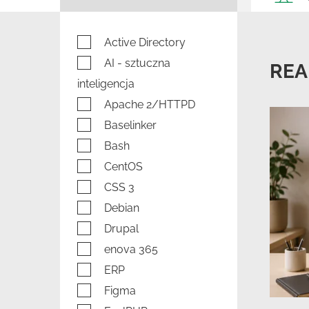
Active Directory
AI - sztuczna
REA
inteligencja
Apache 2/HTTPD
Baselinker
Bash
CentOS
CSS 3
Debian
Drupal
enova 365
ERP
Figma