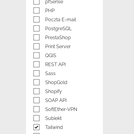
pfSense
PHP
Poczta E-mail
PostgreSQL
PrestaShop
Print Server
QGIS
REST API
Sass
ShopGold
Shopify
SOAP API
SoftEther-VPN
Subiekt
Tailwind