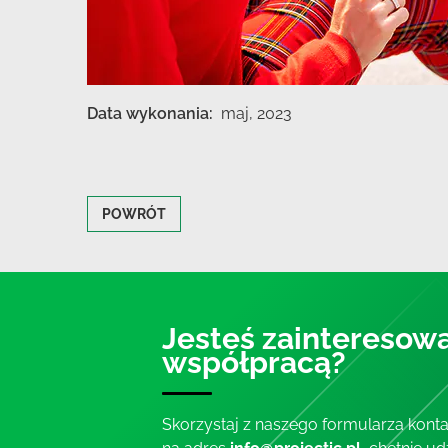
Data wykonania:
maj, 2023
POWRÓT
Jesteś zainteresow
współpracą?
Skorzystaj z naszego formularza kont