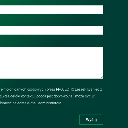
e moich danych osobowych przez PROJECTIC Leszek Iwaniec z
/26 dla celów kontaktu. Zgoda jest dobrowolna i może być w
domość na adres e-mail administratora.