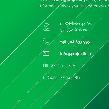
na adres
info@projectic.pl
, chętnie u
informacji dotyczących współpracy or
ul. Wielicka 44/26
30-552 Kraków
+48 508 837 995
info@projectic.pl
NIP: 873-311-38-79
REGON: 122-643-261