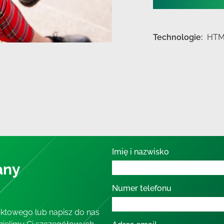
Technologie:
HTM
Imię i nazwisko
any
Numer telefonu
aktowego lub napisz do nas