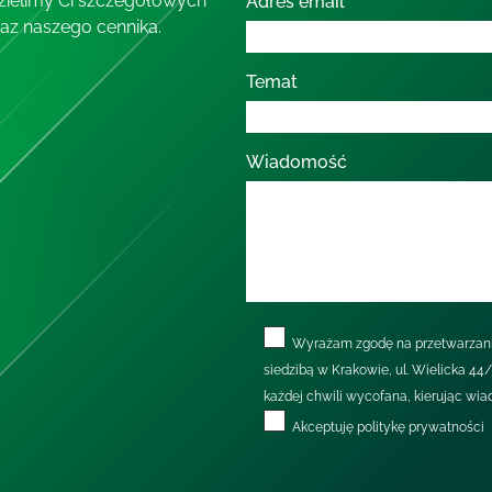
dzielimy Ci szczegółowych
Adres email
az naszego cennika.
Temat
Wiadomość
Wyrażam zgodę na przetwarzani
siedzibą w Krakowie, ul. Wielicka 44
każdej chwili wycofana, kierując wia
Akceptuję
politykę prywatności