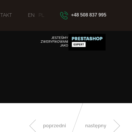
TAKT
EN
PL
+48 508 837 995
JESTEŚMY
ZWERYFIKOWANI
JAKO
poprzedni
następny