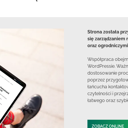
Strona została pr
się zarządzaniem 
oraz ogrodniczymi
Współpraca obejm
WordPressie. Ważn
dostosowanie proc
poprzez przygotow
łańcucha kontaktow
czytelności i przej
łatwego oraz szybk
ZOBACZ ONLINE