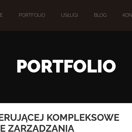
IE
PORTFOLIO
USŁUGI
BLOG
KON
PORTFOLIO
FERUJĄCEJ KOMPLEKSOWE
E ZARZĄDZANIA