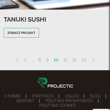
TANUKI SUSHI
ZOBACZ PROJEKT
1
…
8
9
10
11
12
13
O FIRMIE
PORTFOLIO
USŁUGI
BLOG
KONTAKT
POLITYKA PRYWATNOŚCI
POLITYKA COOKIES